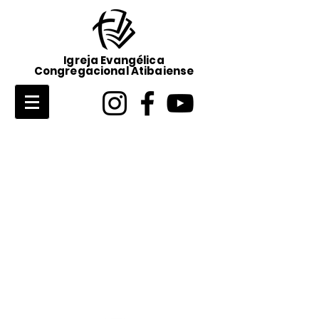
Igreja Evangélica
Congregacional Atibaiense