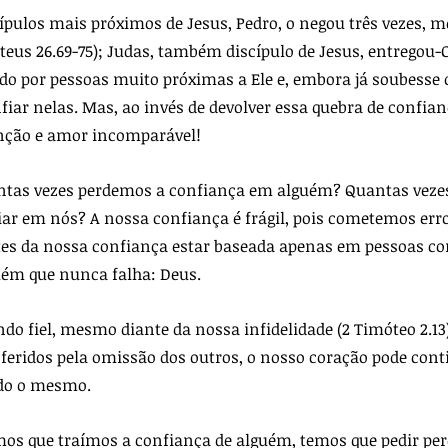
cípulos mais próximos de Jesus, Pedro, o negou três vezes, 
ateus 26.69-75); Judas, também discípulo de Jesus, entregou-
aído por pessoas muito próximas a Ele e, embora já soubesse o
fiar nelas. Mas, ao invés de devolver essa quebra de confian
enção e amor incomparável!
antas vezes perdemos a confiança em alguém? Quantas vezes
ar em nós? A nossa confiança é frágil, pois cometemos err
antes da nossa confiança estar baseada apenas em pessoas co
uém que nunca falha: Deus.
do fiel, mesmo diante da nossa infidelidade (2 Timóteo 2.13
eridos pela omissão dos outros, o nosso coração pode cont
ndo o mesmo.
os que traímos a confiança de alguém, temos que pedir per