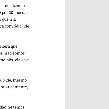
mesmo dizendo 
O por 30 moedas 
 que iria 
ça com ódio, Ele 
 será que 
os, não somos 
mo nós, ela deve 
). NEle, mesmo 
inuar contente, 
dão. Se temos 