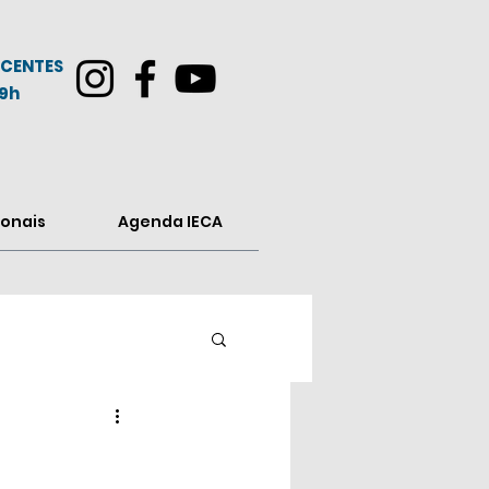
CENTES
19h
onais
Agenda IECA