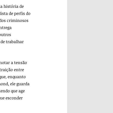
a história de 
sta de perfis do 
dos criminosos 
ntrega 
outros 
de trabalhar 
 notar a tensão 
traição entre 
que, enquanto 
ond, ele guarda 
zendo que age 
ue esconder 