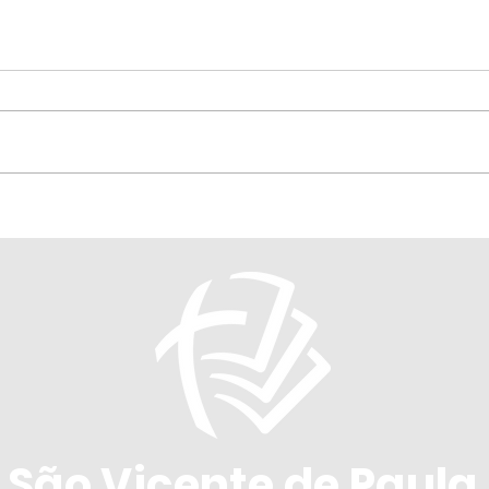
Apenas uma vida
O v
Enro
 São Vicente de Paula,