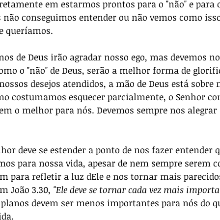
retamente em estarmos prontos para o "não" e para o
não conseguimos entender ou não vemos como isso 
e queríamos.
os de Deus irão agradar nosso ego, mas devemos no
como o "não" de Deus, serão a melhor forma de glorifi
ossos desejos atendidos, a mão de Deus está sobre n
omo costumamos esquecer parcialmente, o Senhor co
tem o melhor para nós. Devemos sempre nos alegrar 
or deve se estender a ponto de nos fazer entender qu
mos para nossa vida, apesar de nem sempre serem co
m para refletir a luz dEle e nos tornar mais parecido
m João 3.30, 
"Ele deve se tornar cada vez mais importa
 planos devem ser menos importantes para nós do qu
ida.