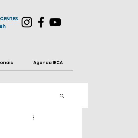
CENTES
19h
onais
Agenda IECA