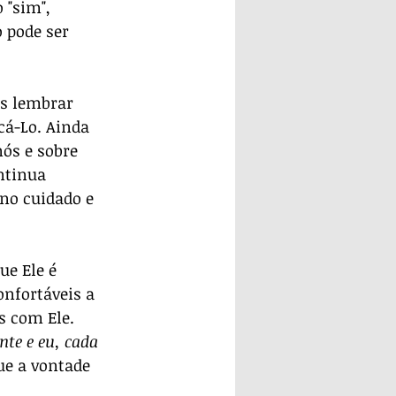
 "sim", 
pode ser 
s lembrar 
cá-Lo. Ainda 
ós e sobre 
ntinua 
no cuidado e 
e Ele é 
nfortáveis a 
s com Ele. 
nte e eu, cada 
e a vontade 