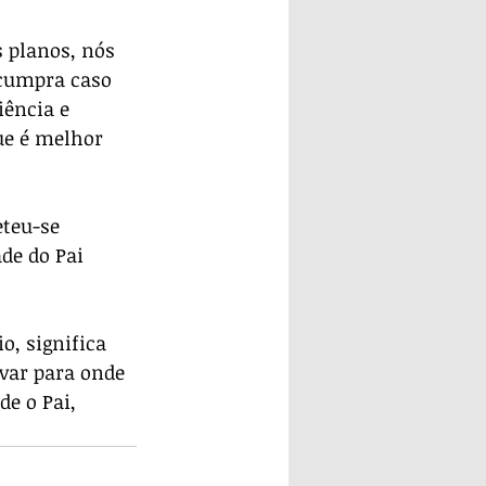
 planos, nós 
cumpra caso 
ência e 
ue é melhor 
teu-se 
de do Pai 
o, significa 
var para onde 
e o Pai, 