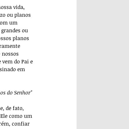
ossa vida, 
zo ou planos 
com um 
 grandes ou 
ossos planos 
iramente 
 nossos 
 vem do Pai e 
sinado em 
os do Senhor" 
, de fato, 
 Ele como um 
rém, confiar 