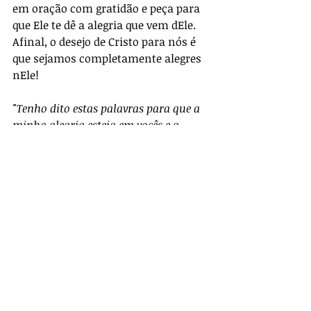
em oração com gratidão e peça para 
que Ele te dê a alegria que vem dEle. 
Afinal, o desejo de Cristo para nós é 
que sejamos completamente alegres 
nEle!
"Tenho dito estas palavras para que a 
minha alegria esteja em vocês e a 
alegria de vocês seja completa"
 (João 
15.11)
Posts recentes
Ver tudo