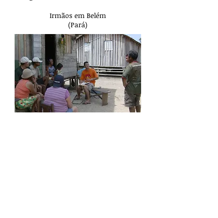
Irmãos em Belém
(Pará)
COMO PARTICIPAR?
Para participar é necessário, em
primeiro lugar, crer em Jesus como
Salvador. Com base nisto, basta
apenas se inscrever nas viagens que
são programadas para o ano. Não é
necessário ter ou fazer nenhum
curso específico de evangelismo,