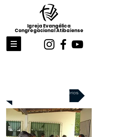
Igreja Evangélica
Congregacional Atibaiense
Promifé
Conheça outros Ministérios