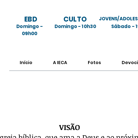
EBD
CULTO
JOVENS/ADOLES
Domingo -
Domingo - 10h30
Sábado - 
09h00
Início
A IECA
Fotos
Devoci
Valores
VISÃO
greja bíblica, que ama a Deus e ao próxi