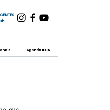
CENTES
19h
onais
Agenda IECA
mo, que