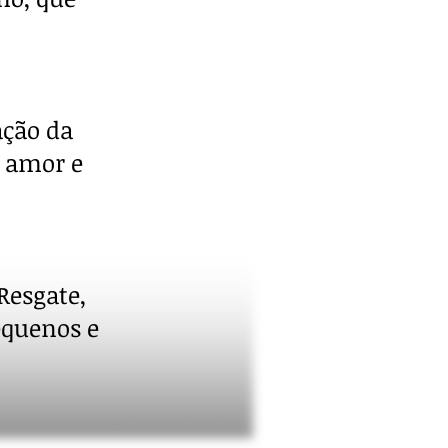
ação da
 amor e
Resgate,
equenos e