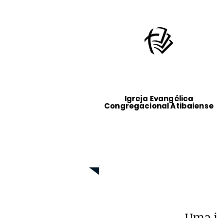
Igreja Evangélica
Congregacional Atibaiense
Visão, Missão e 
Uma i