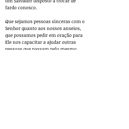
um Salvador disposto a trocar de 
fardo conosco. 
Que sejamos pessoas sinceras com o 
Senhor quanto aos nossos anseios, 
que possamos pedir em oração para 
Ele nos capacitar a ajudar outras 
pessoas que passam pelo mesmo, 
para que sejamos uma boa palavra 
para o próximo.
Posts recentes
Ver tudo