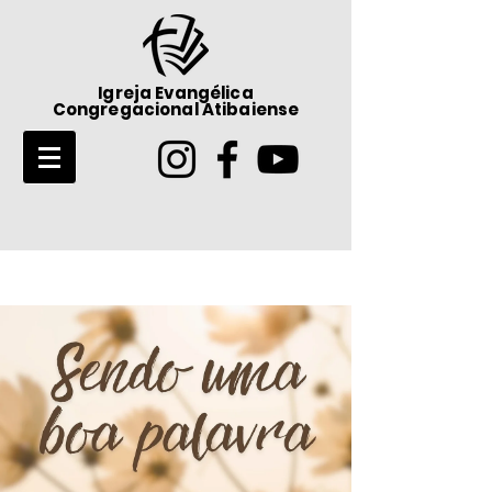
Igreja Evangélica
Congregacional Atibaiense
Post